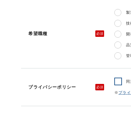
製
技
希望職種
必須
開
品
管
同
プライバシーポリシー
必須
※
プライ