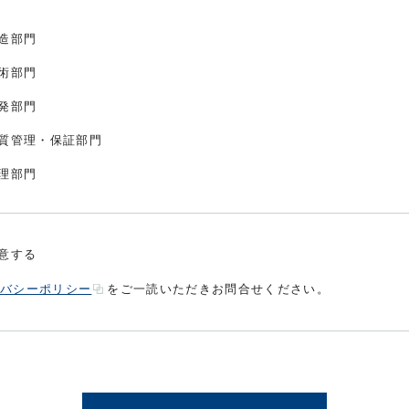
造部門
術部門
発部門
質管理・保証部門
理部門
意する
バシーポリシー
をご一読いただきお問合せください。